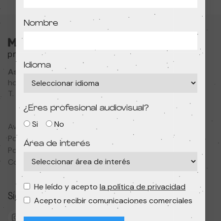
Nombre
Idioma
Associació Cultural MODIband
hola@primerfestivaldecine.com
T. 933 023 553
¿Eres profesional audiovisual?
Si
No
Aviso legal
Política de privacidad
Área de interés
Política de cookies
Condiciones de contratación
He leído y acepto
la política de privacidad
Síguenos
Acepto recibir comunicaciones comerciales