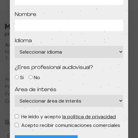
Nombre
Idioma
Associació Cultural MODIband
hola@primerfestivaldecine.com
T. 933 023 553
¿Eres profesional audiovisual?
Si
No
Aviso legal
Política de privacidad
Área de interés
Política de cookies
Condiciones de contratación
He leído y acepto
la política de privacidad
Síguenos
Acepto recibir comunicaciones comerciales