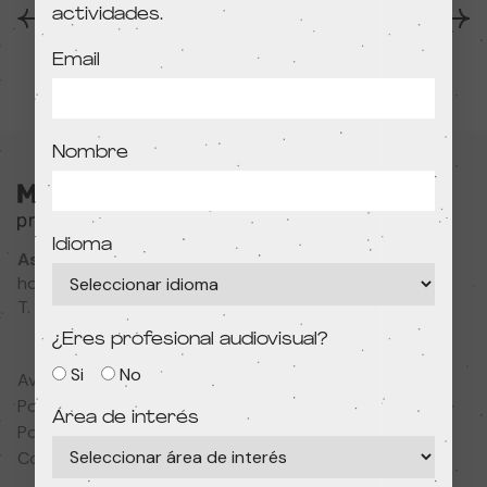
actividades.
Anterior
Siguiente
Email
Nombre
Idioma
Associació Cultural MODIband
hola@primerfestivaldecine.com
T. 933 023 553
¿Eres profesional audiovisual?
Si
No
Aviso legal
Política de privacidad
Área de interés
Política de cookies
Condiciones de contratación