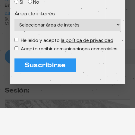
Si
No
Estados Unidos
1921
Área de interés
DIRECCIÓN
DURACIÓN
Buster Keaton, Edward F.
21 min
Cline
He leído y acepto
la política de privacidad
Acepto recibir comunicaciones comerciales
Suscribirse
Sesión: