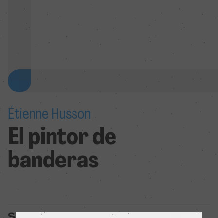
Étienne Husson
El pintor de
banderas
Sinopsis