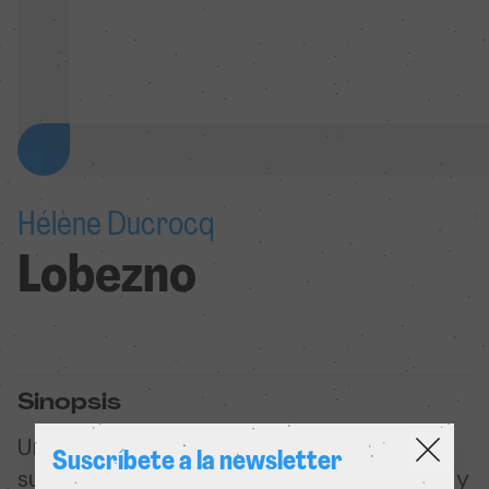
Hélène Ducrocq
Lobezno
Sinopsis
Un pequeño lobo se aventura a salir de
Suscríbete a la newsletter
su madriguera por primera vez. Perdido y