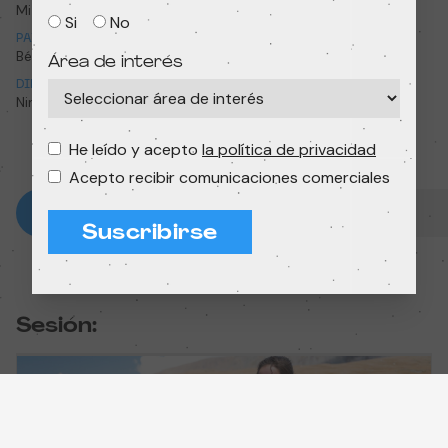
Mi familia es un circo
My family is a circus
Si
No
PAÍS
AÑO
Bélgica
2020
Área de interés
DIRECCIÓN
DURACIÓN
Nina Landau
16 min
He leído y acepto
la política de privacidad
Acepto recibir comunicaciones comerciales
Suscribirse
Sesión: