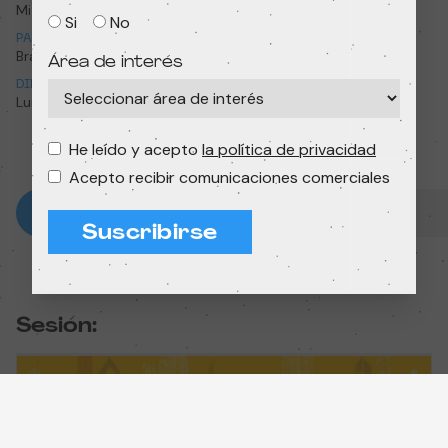
Mi nombre es Maalum
My name is Maalum
Si
No
PAÍS
AÑO
Brasil
2022
Área de interés
DIRECCIÓN
DURACIÓN
Luisa Copetti
8 min
He leído y acepto
la política de privacidad
Acepto recibir comunicaciones comerciales
Suscribirse
Sesión: