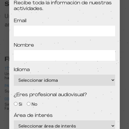
Recibe toda la información de nuestras
Sinopsis
actividades.
Una breve historia sobre un ratoncito
Email
amante de la música.
Nombre
Ficha técnica
TÍTULO
TÍTULO ORIGINAL
Idioma
Un pequeño compañero de
Little Roommate
habitación
PAÍS
AÑO
Suiza
2021
¿Eres profesional audiovisual?
DIRECCIÓN
DURACIÓN
Si
No
Simon Ott, Hannes Oehen y
1min 25s
Fabian Schaeublin
Área de interés