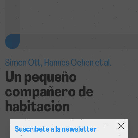
Simon Ott, Hannes Oehen et al.
Un pequeño
compañero de
habitación
Suscríbete a la newsletter