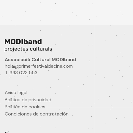
Email
Nombre
Idioma
Associació Cultural MODIband
hola@primerfestivaldecine.com
T. 933 023 553
¿Eres profesional audiovisual?
Aviso legal
Si
No
Política de privacidad
Área de interés
Política de cookies
Condiciones de contratación
He leído y acepto
la política de privacidad