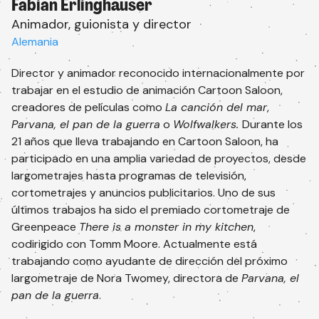
Fabian Erlinghäuser
Animador, guionista y director
Alemania
Director y animador reconocido internacionalmente por
trabajar en el estudio de animación Cartoon Saloon,
creadores de películas como
La canción del mar
,
Parvana, el pan de la guerra
o
Wolfwalkers.
Durante los
21 años que lleva trabajando en Cartoon Saloon, ha
participado en una amplia variedad de proyectos, desde
largometrajes hasta programas de televisión,
cortometrajes y anuncios publicitarios. Uno de sus
últimos trabajos ha sido el premiado cortometraje de
Greenpeace
There is a monster in my kitchen
,
codirigido con Tomm Moore. Actualmente está
trabajando como ayudante de dirección del próximo
Suscríbete a la newsletter
largometraje de Nora Twomey, directora de
Parvana, el
Recibe toda la información de nuestras
pan de la guerra
.
actividades.