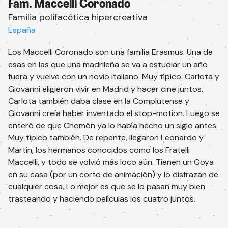
Fam. Maccelli Coronado
Familia polifacética hipercreativa
España
Los Maccelli Coronado son una familia Erasmus. Una de
esas en las que una madrileña se va a estudiar un año
fuera y vuelve con un novio italiano. Muy típico. Carlota y
Giovanni eligieron vivir en Madrid y hacer cine juntos.
Carlota también daba clase en la Complutense y
Giovanni creía haber inventado el stop-motion. Luego se
enteró de que Chomón ya lo había hecho un siglo antes.
Muy típico también. De repente, llegaron Leonardo y
Martín, los hermanos conocidos como los Fratelli
Maccelli, y todo se volvió más loco aún. Tienen un Goya
Suscríbete a la newsletter
en su casa (por un corto de animación) y lo disfrazan de
Recibe toda la información de nuestras
cualquier cosa. Lo mejor es que se lo pasan muy bien
actividades.
trasteando y haciendo películas los cuatro juntos.
Email