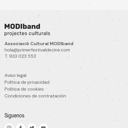
Nombre
Idioma
Associació Cultural MODIband
hola@primerfestivaldecine.com
T. 933 023 553
¿Eres profesional audiovisual?
Si
No
Aviso legal
Política de privacidad
Área de interés
Política de cookies
Condiciones de contratación
He leído y acepto
la política de privacidad
Síguenos
Acepto recibir comunicaciones comerciales