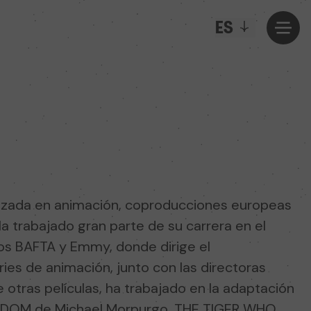
ES
izada en animación, coproducciones europeas
 Ha trabajado gran parte de su carrera en el
ios BAFTA y Emmy, donde dirige el
ies de animación, junto con las directoras
e otras películas, ha trabajado en la adaptación
NGDOM de Michael Morpurgo, THE TIGER WHO