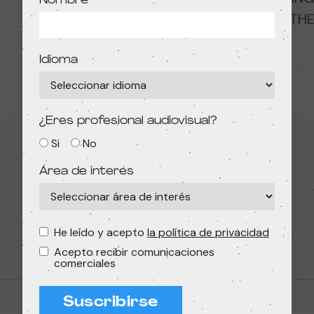
Nombre
CAME TO TEA, y el especial de animación T
Idioma
¿Eres profesional audiovisual?
Si
No
Aviso legal
Política de privacidad
Área de interés
Política de cookies
Condiciones de contratación
He leído y acepto
la política de privacidad
Acepto recibir comunicaciones
comerciales
Suscribirse