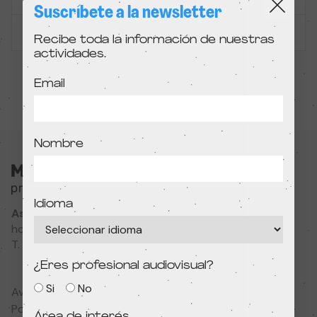
Suscríbete a la newsletter
SESIÓN PASADA
Recibe toda la información de nuestras
actividades.
Email
Nombre
Idioma
Associació Cultural MODIband
hola@primerfestivaldecine.com
T. 933 023 553
¿Eres profesional audiovisual?
Si
No
Aviso legal
Política de privacidad