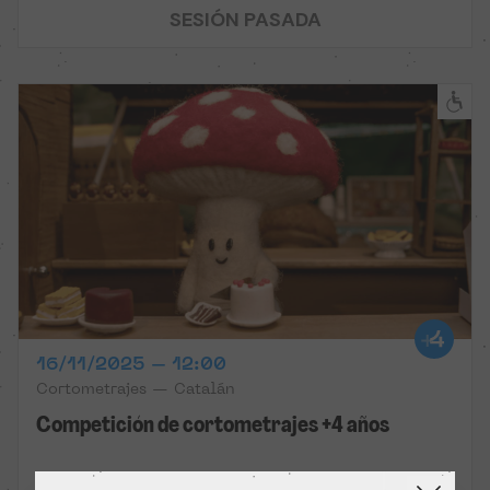
SESIÓN PASADA
16/11/2025 – 12:00
Cortometrajes — Catalán
Competición de cortometrajes +4 años
Cinema Alhambra - La Garriga