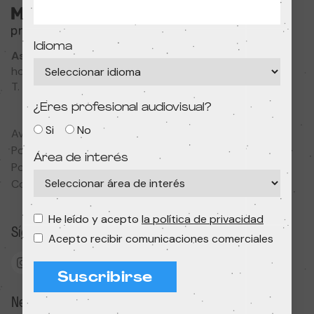
Idioma
Associació Cultural MODIband
hola@primerfestivaldecine.com
T. 933 023 553
¿Eres profesional audiovisual?
Si
No
Aviso legal
Política de privacidad
Área de interés
Política de cookies
Condiciones de contratación
He leído y acepto
la política de privacidad
Síguenos
Acepto recibir comunicaciones comerciales
Suscribirse
Newsletter