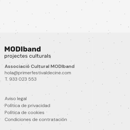
actividades.
Email
Nombre
Idioma
Associació Cultural MODIband
hola@primerfestivaldecine.com
T. 933 023 553
¿Eres profesional audiovisual?
Aviso legal
Si
No
Política de privacidad
Área de interés
Política de cookies
Condiciones de contratación