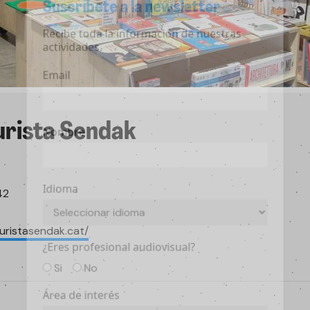
Suscríbete a la newsletter
Recibe toda la información de
nuestras actividades.
Email
urista Sendak
Nombre
Idioma
42
uristasendak.cat/
¿Eres profesional audiovisual?
Si
No
Área de interés