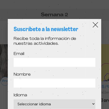
Semana
2
Suscríbete a la newsletter
Recibe toda la información de
nuestras actividades.
Email
Nombre
Pro
15/11/2025 – 16:00
15/1
Taller — Español
Talle
Idioma
Taller familiar: La entrevista
El o