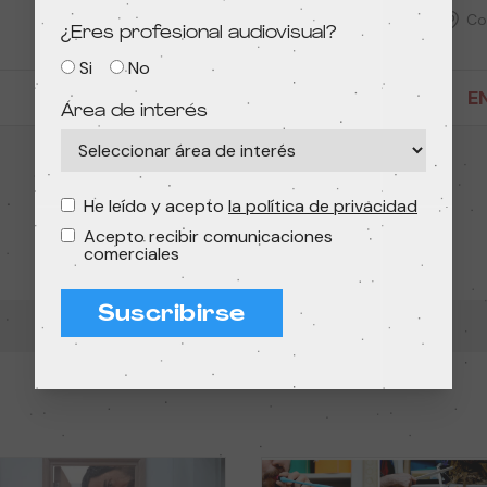
Condeduque
Co
¿Eres profesional audiovisual?
Si
No
ENTRADAS AGOTADAS
E
Área de interés
He leído y acepto
la política de privacidad
Acepto recibir comunicaciones
comerciales
Suscribirse
Semana
3