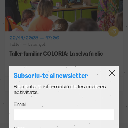
22/11/2025 – 17:00
Taller — Espanyol
Taller familiar COLORIA: La selva fa clic
Condeduque
Subscriu-te al newsletter
ENTRADES EXHAURIDES
Rep tota la informació de les nostres
activitats.
Email