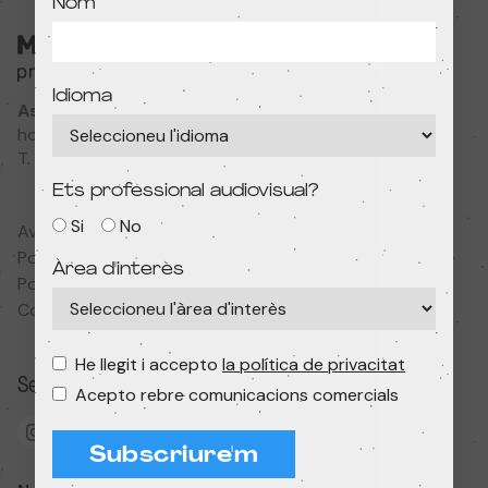
Nom
Idioma
Associació Cultural MODIband
hola@primerfestivaldecine.com
T. 933 023 553
Ets professional audiovisual?
Si
No
Avís legal
Política de privadesa
Àrea d'interès
Política de cookies
Condicions de contractació
He llegit i accepto
la política de privacitat
Segueix-nos
Acepto rebre comunicacions comercials
Subscriure'm