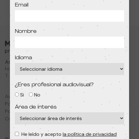
Email
Nombre
Idioma
Associació Cultural MODIband
hola@primerfestivaldecine.com
T. 933 023 553
¿Eres profesional audiovisual?
Si
No
Aviso legal
Política de privacidad
Área de interés
Política de cookies
Condiciones de contratación
He leído y acepto
la política de privacidad