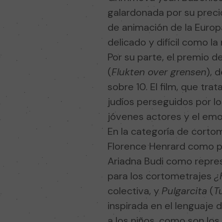
galardonada por su preci
de animación de la Europa
delicado y difícil como la
Por su parte, el premio d
(
Flukten over grensen
), 
sobre 10. El film, que tr
judíos perseguidos por lo
jóvenes actores y el emo
En la categoría de corto
Florence Henrard como pro
Ariadna Budi como repres
para los cortometrajes
¿
colectiva, y
Pulgarcita
(
T
inspirada en el lenguaje
a los niños, como son lo