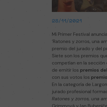
28/11/2021
Mi Primer Festival anuncia
‘Ratones y zorros, una am
premio del jurado y del p
Siete son los premios que
competían en la sección o
de emitir los
premios del
con sus votos los
premio
En la categoría de Largom
jurado
profesional formad
Ratones y zorros, una a
Grimmová yJan Bubeníček.