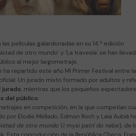
 las películas galardonadas en su 14.ª edición
istad de otro mundo’ y ‘La travesía’ se han lleva
úblico al mejor largometraje.
 ha repartido este año Mi Primer Festival entre la
ficial. Un jurado mixto formado por adultos y ni
 jurado
, mientras que los pequeños espectadores
s del público
.
etrajes en competición, en la que competían cuatr
o por Elodie Mellado, Edmon Roch y Laia Aubià ha
mistad de otro mundo
(
I mysi patrí do nebe
), de 
 Esta coproducción de la República Checa, Franc