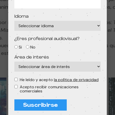
 animación hecha con lana, fieltro y otros tejidos,
Idioma
por su parte, han sido para los siguientes cortos:
,
Mishou
, de Milen Vitanov, y finalmente
Tobi y el
s.
¿Eres profesional audiovisual?
 pueden consultar los
porcentajes y votaciones
qu
Si
No
esta edición.
Área de interés
He leído y acepto
la política de privacidad
Acepto recibir comunicaciones
comerciales
Suscribirse