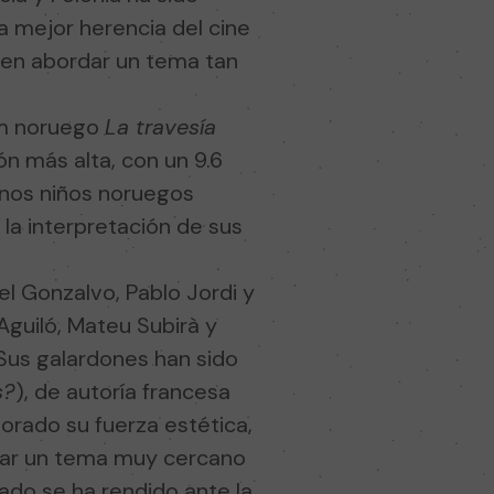
a mejor herencia del cine
d en abordar un tema tan
ilm noruego
La travesía
ón más alta, con un 9.6
 unos niños noruegos
 la interpretación de sus
l Gonzalvo, Pablo Jordi y
Aguiló, Mateu Subirà y
 Sus galardones han sido
s?
), de autoría francesa
lorado su fuerza estética,
rdar un tema muy cercano
urado se ha rendido ante la