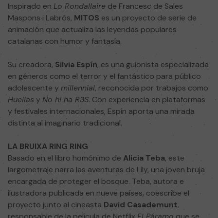
Inspirado en
Lo Rondallaire
de Francesc de Sales
Maspons i Labrós,
MITOS
es un proyecto de serie de
animación que actualiza las leyendas populares
catalanas con humor y fantasía.
Su creadora,
Silvia Espín
, es una guionista especializada
en géneros como el terror y el fantástico para público
adolescente y
millennial
, reconocida por trabajos como
Huellas
y
No hi ha R3S
. Con experiencia en plataformas
y festivales internacionales, Espín aporta una mirada
distinta al imaginario tradicional.
LA BRUIXA RING RING
Basado en el libro homónimo de
Alicia Teba
, este
largometraje narra las aventuras de Lily, una joven bruja
encargada de proteger el bosque. Teba, autora e
ilustradora publicada en nueve países, coescribe el
proyecto junto al cineasta
David Casademunt
,
responsable de la película de Netflix
El Páramo
que se