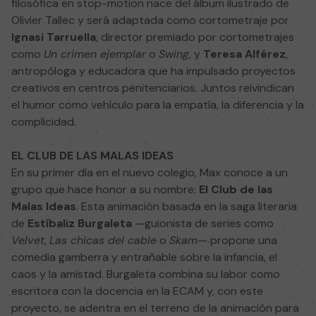
filosófica en stop-motion nace del álbum ilustrado de
Olivier Tallec y será adaptada como cortometraje por
Ignasi Tarruella
, director premiado por cortometrajes
como
Un crimen ejemplar
o
Swing
, y
Teresa Alférez
,
antropóloga y educadora que ha impulsado proyectos
creativos en centros penitenciarios. Juntos reivindican
el humor como vehículo para la empatía, la diferencia y la
complicidad.
EL CLUB DE LAS MALAS IDEAS
En su primer día en el nuevo colegio, Max conoce a un
grupo que hace honor a su nombre:
El Club de las
Malas Ideas
. Esta animación basada en la saga literaria
de
Estíbaliz Burgaleta
—guionista de series como
Velvet
,
Las chicas del cable
o
Skam
— propone una
comedia gamberra y entrañable sobre la infancia, el
caos y la amistad. Burgaleta combina su labor como
escritora con la docencia en la ECAM y, con este
proyecto, se adentra en el terreno de la animación para