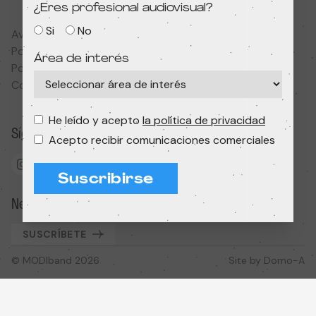
¿Eres profesional audiovisual?
Si
No
Aviso legal
Política de privacidad
Área de interés
Política de cookies
Condiciones de contratación
He leído y acepto
la política de privacidad
Síguenos
Acepto recibir comunicaciones comerciales
Suscribirse
Newsletter
SUSCRÍBETE
© MODIband 2026
Site by
Domo-A