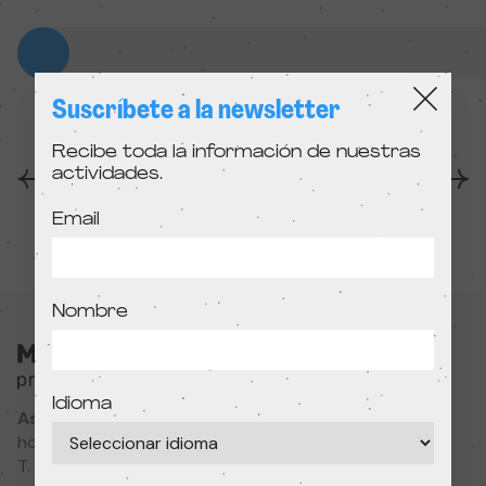
Suscríbete a la newsletter
Recibe toda la información de nuestras
actividades.
Anterior
Siguiente
Email
Nombre
Idioma
Associació Cultural MODIband
hola@primerfestivaldecine.com
T. 933 023 553