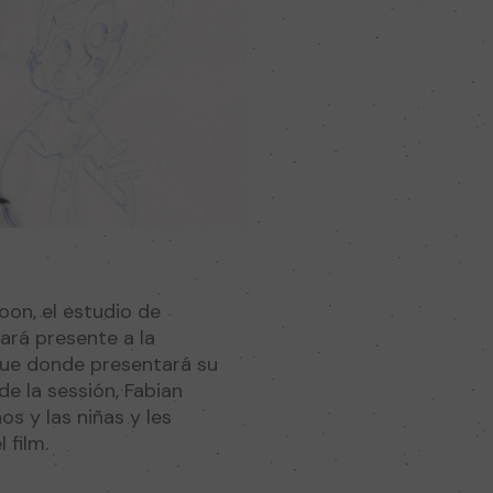
oon, el estudio de
ará presente a la
sque donde presentará su
e la sessión, Fabian
s y las niñas y les
 film.