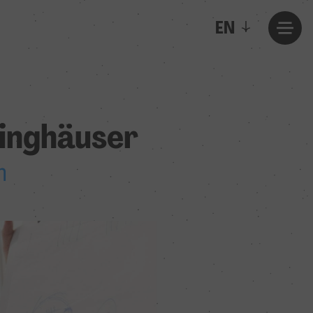
EN
linghäuser
n