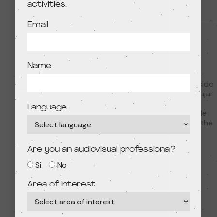
activities.
Email
By:
Name
Fabian Erlinghäuser
Director y animador reconocido
internacionalmente por trabajar
en el estudio de animación
Language
Cartoon Saloon, creadores de
películas como "The song of the
sea", "The breadwinner" o
“Wolfwalkers”.
Are you an audiovisual professional?
MORE INFO
Si
No
Area of interest