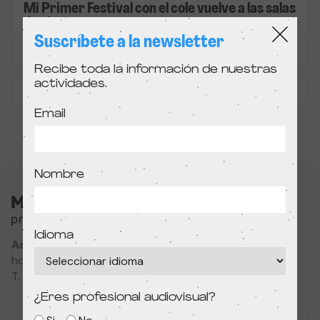
Mi Primer Festival con el cole vuelve a las salas
de cine
Suscríbete a la newsletter
Colegios
Recibe toda la información de nuestras
actividades.
« Previous
Next »
Email
Nombre
Idioma
Associació Cultural MODIband
hola@primerfestivaldecine.com
T. 933 023 553
¿Eres profesional audiovisual?