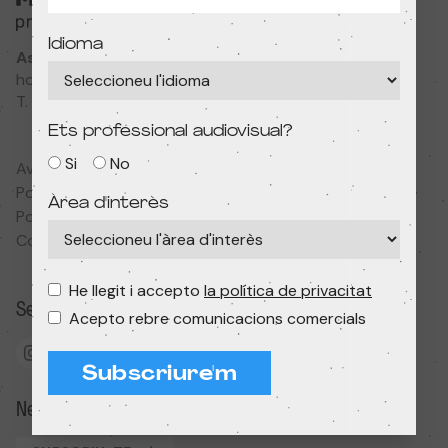
Idioma
Associació Cultural MODIband
hola@primerfestivaldecine.com
T. 933 023 553
Ets professional audiovisual?
Si
No
Avís legal
Política de privadesa
Àrea d'interès
Política de cookies
Condicions de contractació
He llegit i accepto
la política de privacitat
Segueix-nos
Acepto rebre comunicacions comercials
Subscriure'm
Newsletter