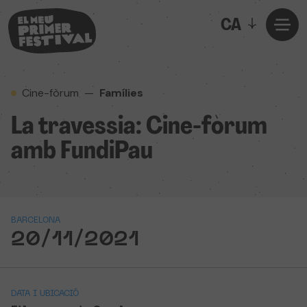
CA
Cine-fòrum
—
Famílies
La travessia: Cine-fòrum
amb FundiPau
BARCELONA
20/11/2021
DATA I UBICACIÓ