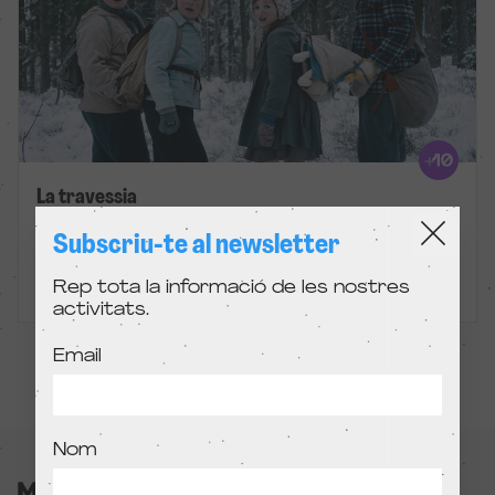
La travessia
Llargmetratges
Subscriu-te al newsletter
Rep tota la informació de les nostres
Madrid, Barcelona, Online i altres
activitats.
Email
Nom