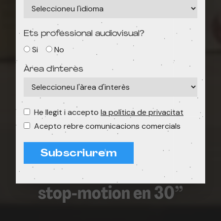
Ets professional audiovisual?
Si
No
Àrea d'interès
He llegit i accepto
la política de privacitat
Acepto rebre comunicacions comercials
Subscriure'm
VI Concurs d'animació
stop‑motion en 30”