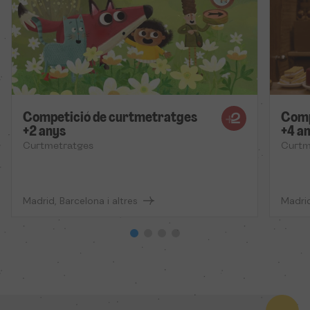
Competició de curtmetratges
Comp
+2 anys
+4 a
Curtmetratges
Curtm
Madrid, Barcelona i altres
Madrid