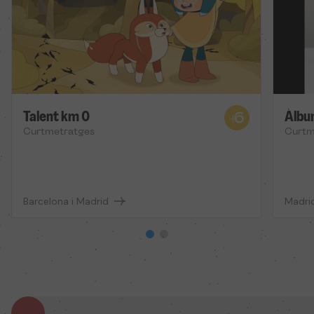
Talent km 0
Àlbu
Curtmetratges
Curtm
Barcelona i Madrid
Madri