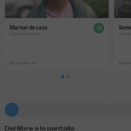
Marxar de casa
Somn
Curtmetratges
Llarg
Barcelona
Barce
Del llibre a la pantalla