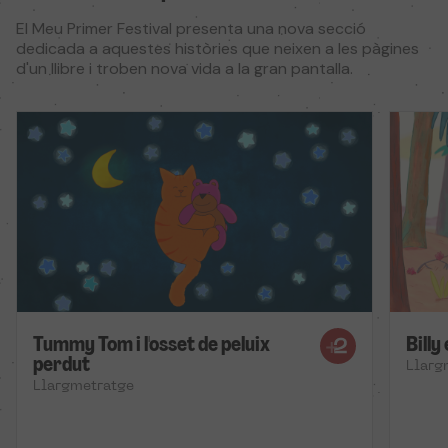
El Meu Primer Festival presenta una nova secció
dedicada a aquestes històries que neixen a les pàgines
d'un llibre i troben nova vida a la gran pantalla.
Tummy Tom i l'osset de peluix
Bill
perdut
Llarg
Llargmetratge