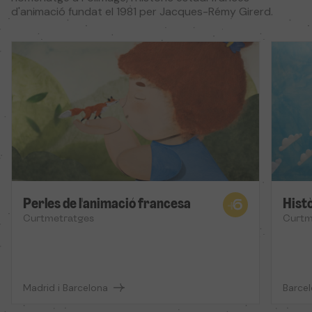
d'animació fundat el 1981 per Jacques-Rémy Girerd.
Perles de l'animació francesa
Histò
Curtmetratges
Curtm
Madrid i Barcelona
Barcel