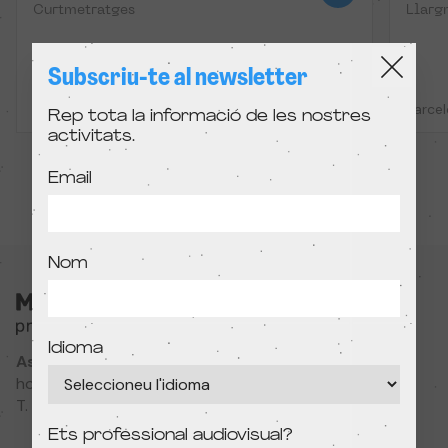
Curtmetratges
Llarg
Subscriu-te al newsletter
Madrid i Barcelona
Barce
Rep tota la informació de les nostres
activitats.
Email
Nom
Idioma
Associació Cultural MODIband
hola@primerfestivaldecine.com
T. 933 023 553
Ets professional audiovisual?