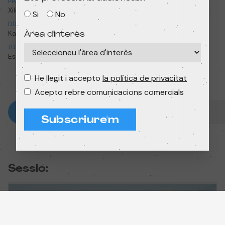
PAÍS
ANY
Xile
2022
Si
No
DIRECCIÓ
DURADA
Katherina Harder
18 min
Àrea d'interès
IDIOMA ORIGINAL
Espanyol
He llegit i accepto
la política de privacitat
Acepto rebre comunicacions comercials
Subscriure'm
Sessió: