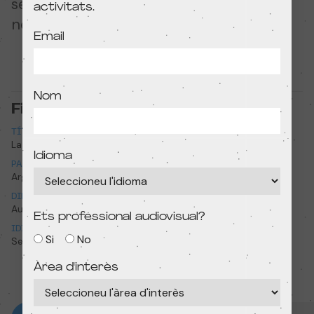
seva vida a oferir diversió i felicitat als
activitats.
nens i nenes de diferents barris.
Email
Nom
Fitxa tècnica
TÍTOL
TÍTOL ORIGINAL
La calesita
La calesita
Idioma
PAÍS
ANY
Argentina
2021
DIRECCIÓ
DURADA
Augusto Schillaci
9min 37s
Ets professional audiovisual?
IDIOMA ORIGINAL
Si
No
Sense diàlegs
Àrea d'interès