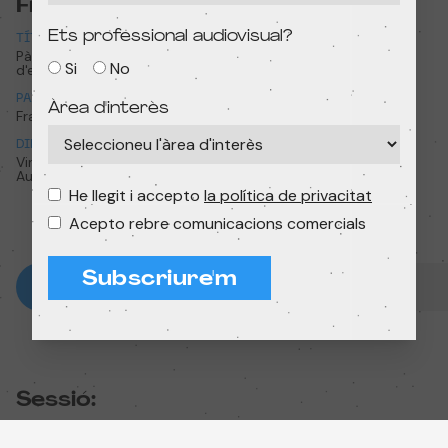
Fitxa tècnica
Ets professional audiovisual?
TÍTOL
TÍTOL ORIGINAL
Pànic a la granja: Vacances
Panique au village: Les
Si
No
d'estiu
grandes vacances
PAÍS
ANY
Àrea d'interès
França
2021
DIRECCIÓ
DURADA
Vincent Patar, Stéphane
26 min
Aubier
He llegit i accepto
la política de privacitat
Acepto rebre comunicacions comercials
Subscriure'm
Sessió: