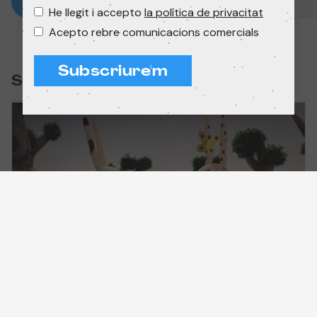
He llegit i accepto
la política de privacitat
Acepto rebre comunicacions comercials
Subscriure'm
Sessió:
Més aventures esbojarrades de Topets i Taquetes
Curtmetratges