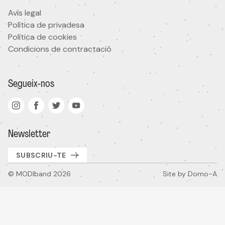
Avís legal
Si
No
Política de privadesa
Àrea d'interès
Política de cookies
Condicions de contractació
He llegit i accepto
la política de privacitat
Segueix-nos
Acepto rebre comunicacions comercials
Subscriure'm
Newsletter
SUBSCRIU-TE
© MODIband 2026
Site by
Domo-A