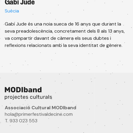
Gabi Jude
Suècia
Gabi Jude és una noia sueca de 16 anys que durant la
Subscriu-te al newsletter
seva preadolescència, concretament dels 8 als 13 anys,
Rep tota la informació de les nostres
va compartir davant de càmera els seus dubtes i
activitats.
reflexions relacionats amb la seva identitat de gènere.
Email
Nom
Idioma
Associació Cultural MODIband
hola@primerfestivaldecine.com
T. 933 023 553
Ets professional audiovisual?