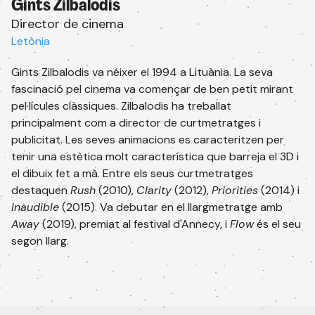
Gints Zilbalodis
Director de cinema
Letònia
Gints Zilbalodis va néixer el 1994 a Lituània. La seva
fascinació pel cinema va començar de ben petit mirant
pel·lícules clàssiques. Zilbalodis ha treballat
principalment com a director de curtmetratges i
publicitat. Les seves animacions es caracteritzen per
tenir una estètica molt característica que barreja el 3D i
el dibuix fet a mà. Entre els seus curtmetratges
destaquen
Rush
(2010),
Clarity
(2012),
Priorities
(2014) i
Subscriu-te al newsletter
Inaudible
(2015). Va debutar en el llargmetratge amb
Rep tota la informació de les nostres
Away
(2019), premiat al festival d'Annecy, i
Flow
és el seu
activitats.
segon llarg.
Email