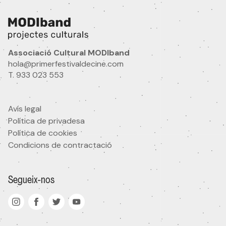
Nom
Idioma
Associació Cultural MODIband
hola@primerfestivaldecine.com
T. 933 023 553
Ets professional audiovisual?
Si
No
Avís legal
Política de privadesa
Àrea d'interès
Política de cookies
Condicions de contractació
He llegit i accepto
la política de privacitat
Segueix-nos
Acepto rebre comunicacions comercials
Subscriure'm