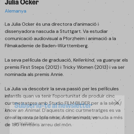
Julia Ocker
Alemanya
La Julia Ocker és una directora d’animació i
dissenyadora nascuda a Stuttgart. Va estudiar
comunicació audiovisual a Pforzheim i animació a la
Filmakademie de Baden-Württemberg.
La seva pel·lícula de graduació,
Kellerkind
,
va guanyar els
premis First Steps (2012) i Tricky Women (2013) i va ser
nominada als premis Annie.
La Julia va descobrir la seva passió per les pel·lícules
infantils quan va tenir l’oportunitat de produir cinc
Subscriu-te al newsletter
curtmetratges amb Studio FILM BILDER per a la sèrie
I
know an Animal
. D'aquests cinc curtmetratges es va
Rep tota la informació de les nostres
crear la seva pròpia sèrie,
Animanimals
, venuda a més
activitats.
de 180 territoris arreu del món.
Email