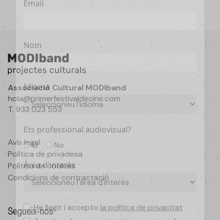
Nom
Idioma
Associació Cultural MODIband
hola@primerfestivaldecine.com
T. 933 023 553
Ets professional audiovisual?
Si
No
Avís legal
Política de privadesa
Àrea d'interès
Política de cookies
Condicions de contractació
He llegit i accepto
la política de privacitat
Segueix-nos
Acepto rebre comunicacions comercials