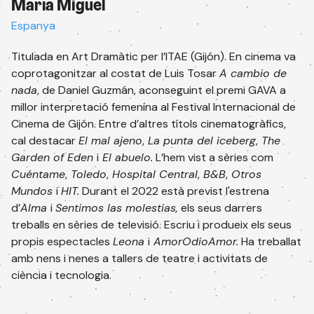
María Miguel
Espanya
Titulada en Art Dramàtic per l’ITAE (Gijón). En cinema va
coprotagonitzar al costat de Luis Tosar
A cambio de
nada
, de Daniel Guzmán, aconseguint el premi GAVA a
millor interpretació femenina al Festival Internacional de
Cinema de Gijón. Entre d’altres títols cinematogràfics,
cal destacar
El mal ajeno
,
La punta del iceberg
,
The
Garden of Eden
i
El abuelo.
L’hem vist a sèries com
Cuéntame
,
Toledo
,
Hospital Central
,
B&B
,
Otros
Mundos
i
HIT.
Durant el 2022 està previst l'estrena
d’
Alma
i
Sentimos las molestias,
els seus darrers
treballs en sèries de televisió. Escriu i produeix els seus
Subscriu-te al newsletter
propis espectacles
Leona
i
AmorOdioAmor.
Ha treballat
Rep tota la informació de les nostres
amb nens i nenes a tallers de teatre i activitats de
activitats.
ciència i tecnologia.
Email