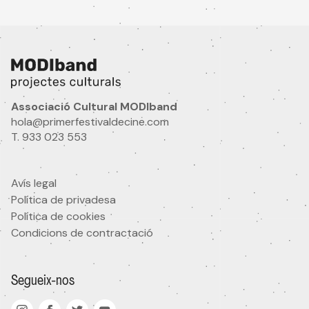
Nom
Idioma
Associació Cultural MODIband
hola@primerfestivaldecine.com
T. 933 023 553
Ets professional audiovisual?
Si
No
Avís legal
Política de privadesa
Àrea d'interès
Política de cookies
Condicions de contractació
He llegit i accepto
la política de privacitat
Segueix-nos
Acepto rebre comunicacions comercials