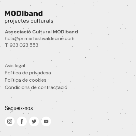
Nom
Idioma
Associació Cultural MODIband
hola@primerfestivaldecine.com
T. 933 023 553
Ets professional audiovisual?
Si
No
Avís legal
Política de privadesa
Àrea d'interès
Política de cookies
Condicions de contractació
He llegit i accepto
la política de privacitat
Segueix-nos
Acepto rebre comunicacions comercials
Subscriure'm