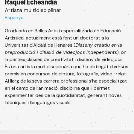
Raquel Echeandía
Artista multidisciplinar
Espanya
Graduada en Belles Arts i especialitzada en Educació
Artística, actualment està fent un doctorat a la
Universitat d'Alcalá de Henares (
Disseny creatiu en la
preproducció i difusió de videojocs independents
), on
imparteix classes de creativitat i disseny de videojocs.
És una artista multidisciplinària que ha obtingut diversos
premis en concursos de pintura, fotografía, vídeo i relat.
Al llarg de la seva carrera professional s’ha especialitzat
Subscriu-te al newsletter
en el camp de l’animació, disciplina que li permet
Rep tota la informació de les nostres
experimentar des de la quotidianitat, generant noves
activitats.
tècniques i llenguatges visuals.
Email