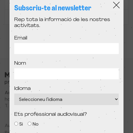
En col·laboració amb L'Alternativa
Subscriu-te al newsletter
SESSIÓ PASSADA
Rep tota la informació de les nostres
activitats.
Email
Nom
Idioma
Associació Cultural MODIband
hola@primerfestivaldecine.com
T. 933 023 553
Ets professional audiovisual?
Si
No
Avís legal
Política de privadesa