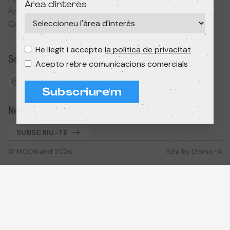
Àrea d'interès
Política de cookies
Condicions de contractació
He llegit i accepto
la política de privacitat
Segueix-nos
Acepto rebre comunicacions comercials
Subscriure'm
Newsletter
SUBSCRIU-TE
© MODIband 2026
Site by
Domo-A