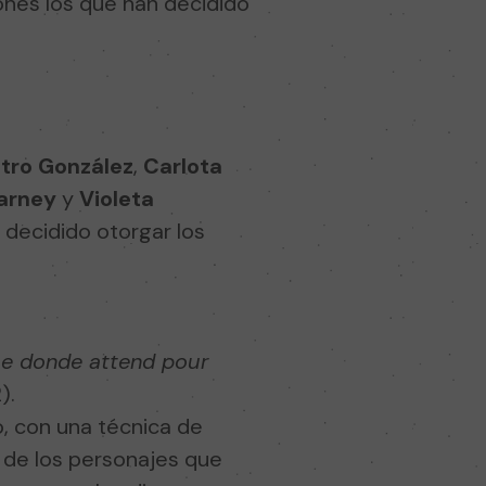
ones los que han decidido
tro González
,
Carlota
arney
y
Violeta
 decidido otorgar los
ue donde attend pour
).
, con una técnica de
 de los personajes que