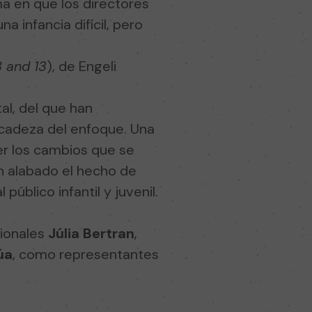
ma en que los directores
a infancia difícil, pero
 and 13
), de Engeli
al, del que han
licadeza del enfoque. Una
er los cambios que se
an alabado el hecho de
úblico infantil y juvenil.
sionales
Júlia Bertran
,
úa
, como representantes