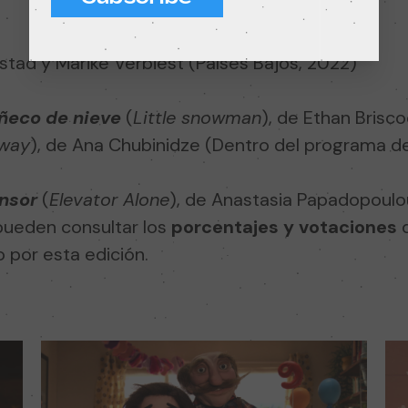
stad y Marike Verbiest (Países Bajos, 2022)
ñeco de nieve
(
Little snowman
), de Ethan Brisc
way
), de Ana Chubinidze (Dentro del programa d
ensor
(
Elevator Alone
), de Anastasia Papadopoulou
 pueden consultar los
porcentajes y votaciones
q
 por esta edición.