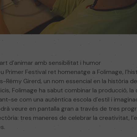
rt d’animar amb sensibilitat i humor
eu Primer Festival ret homenatge a Folimage, l’his
s-Rémy Girerd, un nom essencial en la història d
cis, Folimage ha sabut combinar la producció, la d
ant-se com una autèntica escola d’estil i imaginac
à veure en pantalla gran a través de tres prog
ectòria: tres maneres de celebrar la creativitat, l’
s.