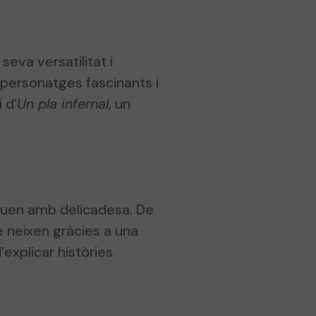
eva versatilitat i
b personatges fascinants i
í d’
Un pla infernal
, un
oguen amb delicadesa. De
e neixen gràcies a una
xplicar històries.