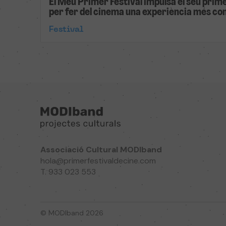
El Meu Primer Festival impulsa el seu prime
per fer del cinema una experiència més co
Festival
Associació Cultural MODIband
hola@primerfestivaldecine.com
T. 933 023 553
© MODIband 2026