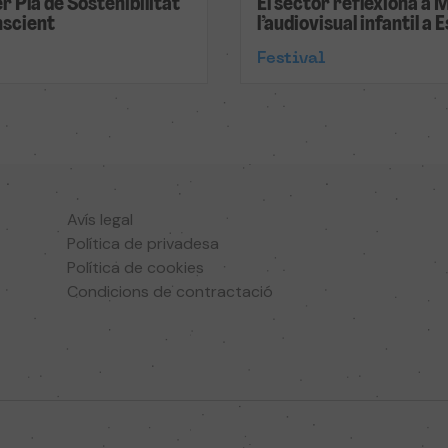
r Pla de Sostenibilitat
El sector reflexiona a 
nscient
l’audiovisual infantil a
Festival
Avís legal
Política de privadesa
Política de cookies
Condicions de contractació