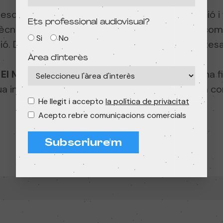
scobrir la capacitat de Folimage d’unir emoció i 
Ets professional audiovisual?
tècnica de cut-out, i
Operació Pare Noel
, una com
Si
No
lusió. Dues obres que reafirmen la sensibilitat artesa
Àrea d'interès
,
El Meu Primer Festival
celebra la riquesa d’una 
a inspirant nous creadors a estimar el cinema co
He llegit i accepto
la política de privacitat
Acepto rebre comunicacions comercials
Subscriure'm