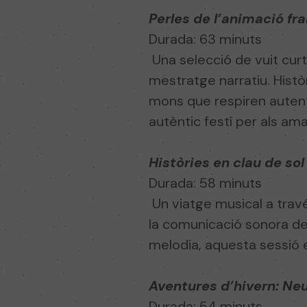
Perles de l’animació fr
Durada: 63 minuts
Una selecció de vuit curt
mestratge narratiu. Històr
mons que respiren autenti
autèntic festí per als ama
Històries en clau de sol
Durada: 58 minuts
Un viatge musical a trav
la comunicació sonora d
melodia, aquesta sessió e
Aventures d’hivern: Neu
Durada: 54 minuts