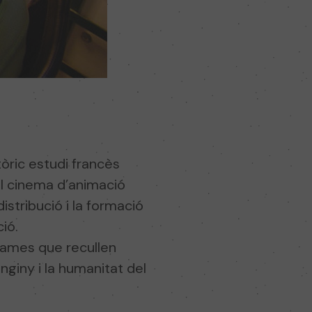
tòric estudi francès
el cinema d’animació
istribució i la formació
ió.
rames que recullen
enginy i la humanitat del