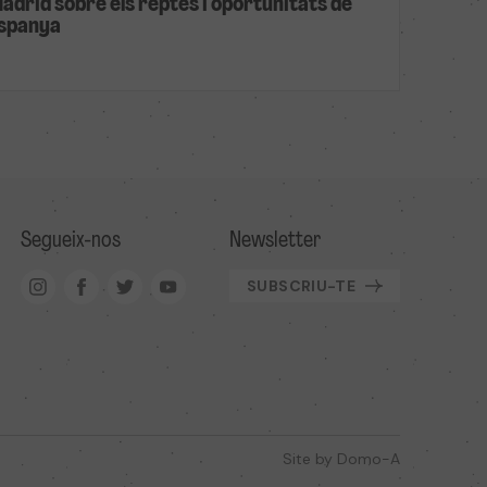
Madrid sobre els reptes i oportunitats de
 Espanya
Segueix-nos
Newsletter
SUBSCRIU-TE
Site by
Domo-A