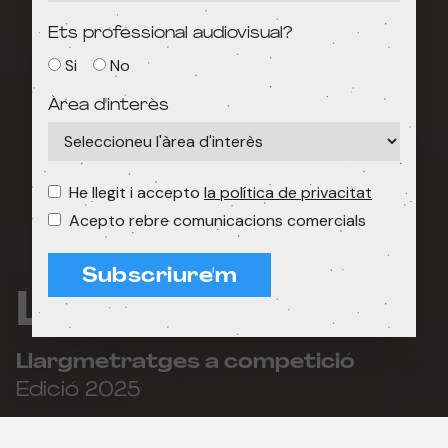
Ets professional audiovisual?
Si
No
Àrea d'interès
He llegit i accepto
la política de privacitat
Acepto rebre comunicacions comercials
Subscriure'm
La petita Amélie
Llargmetratges a competició
Edició 2025