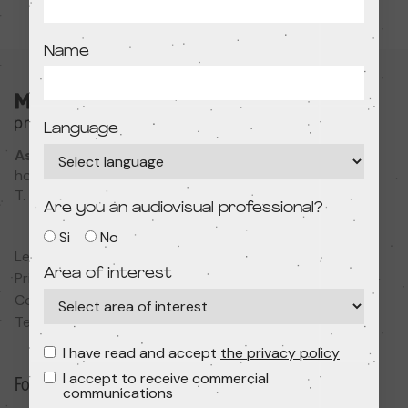
Name
Language
Associació Cultural MODIband
hola@primerfestivaldecine.com
T. 933 023 553
Are you an audiovisual professional?
Si
No
Legal notice
Area of interest
Privacy policy
Cookies policy
Terms and conditions
I have read and accept
the privacy policy
I accept to receive commercial
Follow us
communications