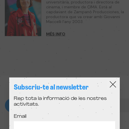
universitària, productora i directora de
cinema, i membre de CIMA. Està al
capdavant de Zampanò Producciones, la
productora que va crear amb Giovanni
Maccelli l'any 2003.
MÉS INFO
Subscriu-te al newsletter
Rep tota la informació de les nostres
activitats.
Email