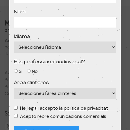
Nom
Idioma
Associació Cultural MODIband
hola@primerfestivaldecine.com
T. 933 023 553
Ets professional audiovisual?
Si
No
Avís legal
Política de privadesa
Àrea d'interès
Política de cookies
Condicions de contractació
He llegit i accepto
la política de privacitat
Segueix-nos
Acepto rebre comunicacions comercials