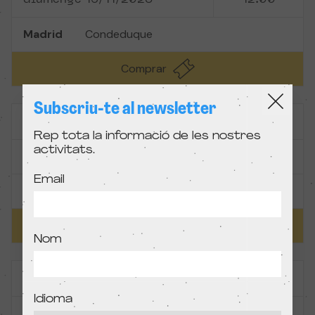
diumenge 16/11/2025
12:00
Madrid
Condeduque
Comprar
Subscriu-te al newsletter
Competició de curtmetratges +4 anys
Rep tota la informació de les nostres
activitats.
diumenge 16/11/2025
12:15
Email
Madrid
Mk2 Cine Paz
Comprar
Nom
El secret de la mallerenga
Idioma
diumenge 16/11/2025
16:30