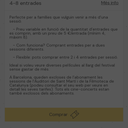
4-8 entrades
Més info
Perfecte per a famílies que vulguin venir a més d’una
sessió.
- Preu variable en funció de la quantitat d’entrades que
es comprin, amb un preu de 5 €/entrada (mínim 4,
màxim 8).
- Com funciona? Comprant entrades per a dues
sessions diferents.
- Flexible: pots comprar entre 2 i 4 entrades per sessió.
Ideal si voleu veure diverses pel·lícules al llarg del festival
sense gastar de més.
A Barcelona, queden excloses de l’abonament les
sessions de l’Auditori de Sant Martí i de la Filmoteca de
Catalunya (podeu consultar el seu web per veure en
detall les seves tarifes). Tots els cine-concerts estan
també exclosos dels abonaments.
Comprar