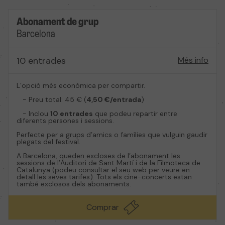
Abonament de grup
Barcelona
10 entrades
Més info
L’opció més econòmica per compartir.
- Preu total: 45 € (
4,50 €/entrada
)
- Inclou
10 entrades
que podeu repartir entre
diferents persones i sessions.
Perfecte per a grups d’amics o famílies que vulguin gaudir
plegats del festival.
A Barcelona, queden excloses de l’abonament les
sessions de l’Auditori de Sant Martí i de la Filmoteca de
Catalunya (podeu consultar el seu web per veure en
detall les seves tarifes). Tots els cine-concerts estan
també exclosos dels abonaments.
Comprar