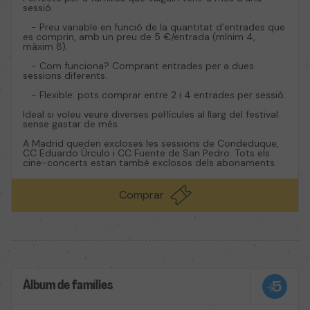
sessió.
- Preu variable en funció de la quantitat d’entrades que
es comprin, amb un preu de 5 €/entrada (mínim 4,
màxim 8).
- Com funciona? Comprant entrades per a dues
sessions diferents.
- Flexible: pots comprar entre 2 i 4 entrades per sessió.
Ideal si voleu veure diverses pel·lícules al llarg del festival
sense gastar de més.
A Madrid queden excloses les sessions de Condeduque,
CC Eduardo Úrculo i CC Fuente de San Pedro. Tots els
cine-concerts estan també exclosos dels abonaments.
Comprar
Àlbum de famílies