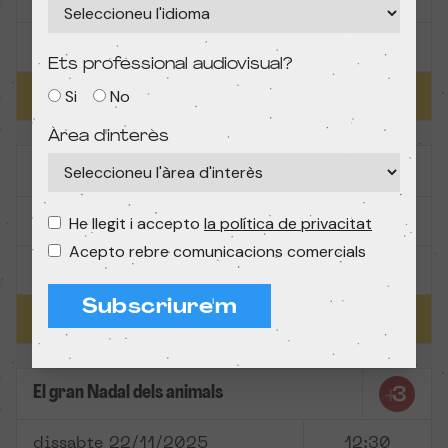
Madrid
Mk2 Cine Paz
Ets professional audiovisual?
Comprar
Si
No
Àrea d'interès
El gran Nadal dels animals
dissabte 22/11/2025
He llegit i accepto
la política de privacitat
12:00
Acepto rebre comunicacions comercials
Madrid
Mk2 Cine Paz
Subscriure'm
Comprar
El gran Nadal dels animals
dissabte 22/11/2025
12:30