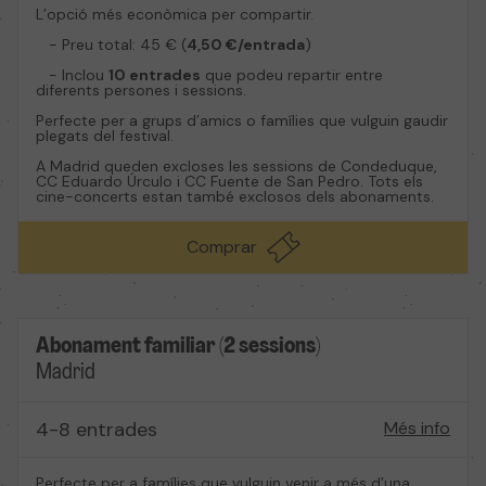
L’opció més econòmica per compartir.
- Preu total: 45 € (
4,50 €/entrada
)
- Inclou
10 entrades
que podeu repartir entre
diferents persones i sessions.
Perfecte per a grups d’amics o famílies que vulguin gaudir
plegats del festival.
A Madrid queden excloses les sessions de Condeduque,
CC Eduardo Úrculo i CC Fuente de San Pedro. Tots els
cine-concerts estan també exclosos dels abonaments.
Comprar
Abonament familiar (2 sessions)
Madrid
4-8 entrades
Més info
Perfecte per a famílies que vulguin venir a més d’una